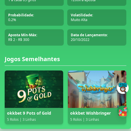
Probabilidade:
Volatilidade:
0.2%
Muito Alta
Aposta Mín-Máx:
Data de Lançamento:
R$ 2 - R$ 300
20/10/2022
Jogos Semelhantes
okkbet 9 Pots of Gold
okkbet Wishbringer
5 Rolos | 3 Linhas
5 Rolos | 3 Linhas