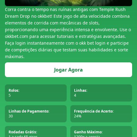
Corra contra o tempo nas ruínas antigas com Temple Rush
Dream Drop no okkbet! Este jogo de alta velocidade combina
elementos de corrida com mecânicas de slots,
proporcionando uma experiência intensa e envolvente. Use o
okkbet.com para acessar tutoriais e estratégias avançadas.
Faça login instantaneamente com o okk bet login e participe
de competições diárias que testam suas habilidades e sorte
máximas.
Jogar Agora
Rolos:
Linhas:
5
4
Linhas de Pagamento:
Frequência de Acerto:
30
24%
Rodadas Grátis:
Ganho Máximo:
1 a cada 65 giros
1200x a aposta