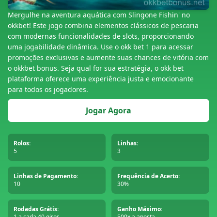
Mergulhe na aventura aquática com Slingone Fishin' no
okkbet! Este jogo combina elementos clássicos de pescaria
com modernas funcionalidades de slots, proporcionando
uma jogabilidade dinâmica. Use o okk bet 1 para acessar
promoções exclusivas e aumente suas chances de vitória com
o okkbet bonus. Seja qual for sua estratégia, o okk bet
plataforma oferece uma experiência justa e emocionante
para todos os jogadores.
Jogar Agora
Rolos:
Linhas:
5
3
Linhas de Pagamento:
Frequência de Acerto:
10
30%
Rodadas Grátis:
Ganho Máximo:
1 a cada 40 giros
500x a aposta