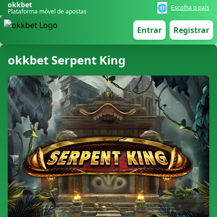
okkbet
🌐
Escolha o país
Plataforma móvel de apostas
Entrar
Registrar
okkbet Serpent King