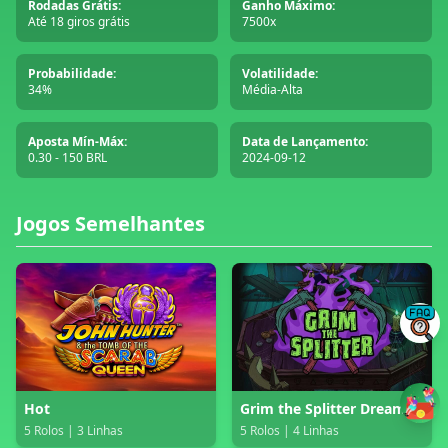
Rodadas Grátis:
Ganho Máximo:
Até 18 giros grátis
7500x
Probabilidade:
Volatilidade:
34%
Média-Alta
Aposta Mín-Máx:
Data de Lançamento:
0.30 - 150 BRL
2024-09-12
Jogos Semelhantes
Hot
Grim the Splitter Dream Drop
5 Rolos | 3 Linhas
5 Rolos | 4 Linhas