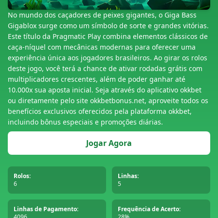
No mundo dos caçadores de peixes gigantes, o Giga Bass
Gigablox surge como um símbolo de sorte e grandes vitórias.
Este título da Pragmatic Play combina elementos clássicos de
caça-níquel com mecânicas modernas para oferecer uma
experiência única aos jogadores brasileiros. Ao girar os rolos
deste jogo, você terá a chance de ativar rodadas grátis com
multiplicadores crescentes, além de poder ganhar até
10.000x sua aposta inicial. Seja através do aplicativo okkbet
ou diretamente pelo site okkbetbonus.net, aproveite todos os
benefícios exclusivos oferecidos pela plataforma okkbet,
incluindo bônus especiais e promoções diárias.
Jogar Agora
Rolos:
Linhas:
6
5
Linhas de Pagamento:
Frequência de Acerto:
4096
28%