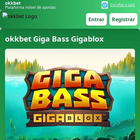
okkbet
🌐
Escolha o país
Plataforma móvel de apostas
Entrar
Registrar
okkbet Giga Bass Gigablox